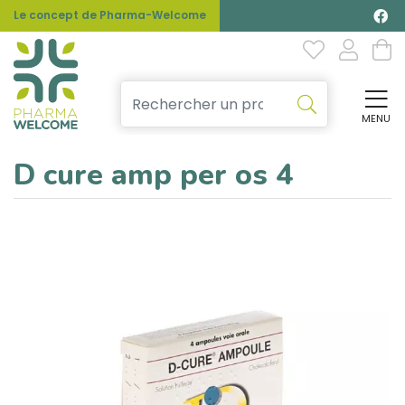
Le concept de Pharma-Welcome
MENU
Affi
D cure amp per os 4