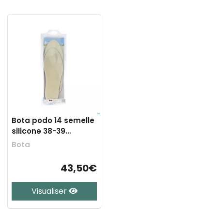
Bota podo 14 semelle
silicone 38-39
medium 1paire
Bota
43,50€
Visualiser