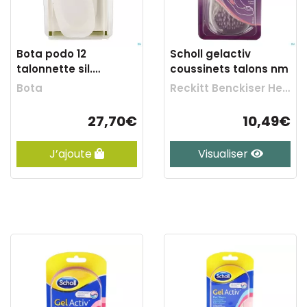
Bota podo 12
Scholl gelactiv
talonnette sil.
coussinets talons nm
coquil.41-43 1paire
Bota
Reckitt Benckiser Healthcare
27,70€
10,49€
J’ajoute
Visualiser