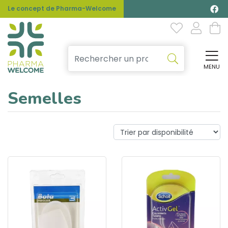
Le concept de Pharma-Welcome
MENU
Affi
Semelles