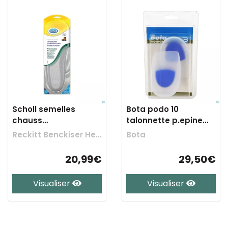
Scholl semelles
Bota podo 10
chauss
talonnette p.epine
professionelles t2 1
calcan. l 1pair
Reckitt Benckiser Healthcare
Bota
20,99€
29,50€
Visualiser
Visualiser