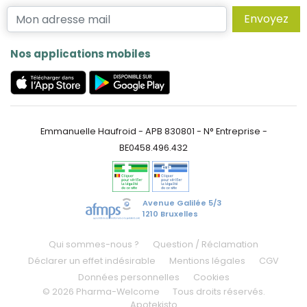
Envoyez
Nos applications mobiles
Emmanuelle Haufroid - APB 830801 - N° Entreprise -
BE0458.496.432
Avenue Galilée 5/3
1210 Bruxelles
Qui sommes-nous ?
Question / Réclamation
Déclarer un effet indésirable
Mentions légales
CGV
Données personnelles
Cookies
© 2026 Pharma-Welcome
Tous droits réservés.
Apotekisto