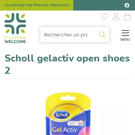
Le concept de Pharma-Welcome
MENU
Affi
Scholl gelactiv open shoes
2