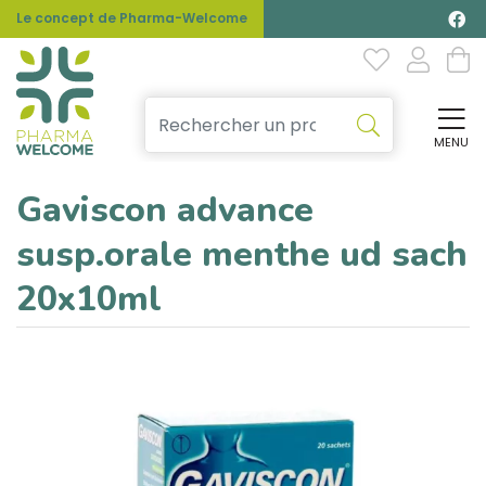
Le concept de Pharma-Welcome
MENU
Affi
Gaviscon advance
susp.orale menthe ud sach
20x10ml