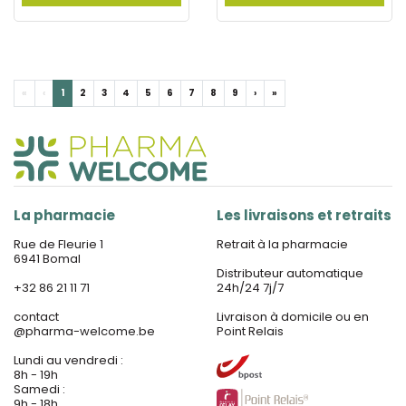
«
‹
1
2
3
4
5
6
7
8
9
›
»
La pharmacie
Les livraisons et retraits
Rue de Fleurie 1
Retrait à la pharmacie
6941 Bomal
Distributeur automatique
+32 86 21 11 71
24h/24 7j/7
contact
Livraison à domicile ou en
@
pharma-welcome.be
Point Relais
Lundi au vendredi :
8h - 19h
Samedi :
9h - 18h