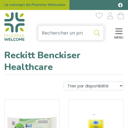
Le concept de Pharma-Welcome
MENU
Affi
Reckitt Benckiser
Healthcare