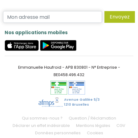
Envoyez
Nos applications mobiles
Emmanuelle Haufroid - APB 830801 - N° Entreprise -
BE0458.496.432
Avenue Galilée 5/3
1210 Bruxelles
Qui sommes-nous ?
Question / Réclamation
Déclarer un effet indésirable
Mentions légales
CGV
Données personnelles
Cookies