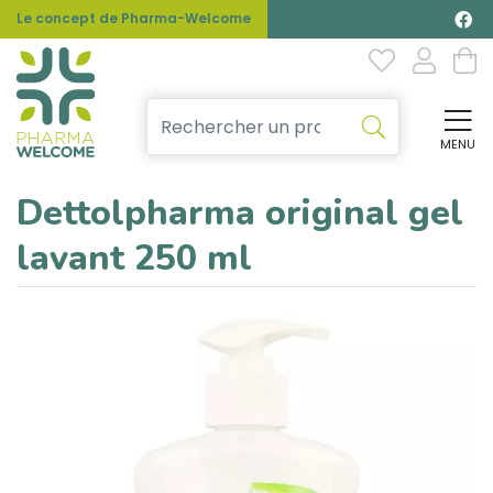
Le concept de Pharma-Welcome
MENU
Affi
Dettolpharma original gel
lavant 250 ml