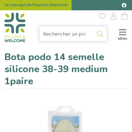
Le concept de Pharma-Welcome
MENU
Affi
Bota podo 14 semelle
silicone 38-39 medium
1paire