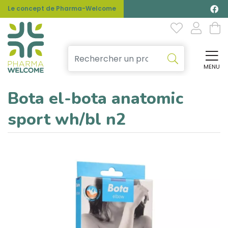
Le concept de Pharma-Welcome
MENU
Affi
Bota el-bota anatomic
sport wh/bl n2