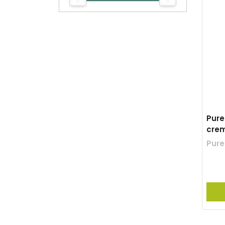
Pure
crem
Pure