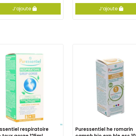
J’ajoute
J’ajoute
ssentiel respiratoire
Puressentiel he romarin
p toux gorge 125ml
camph.bio exp.hle ess 1