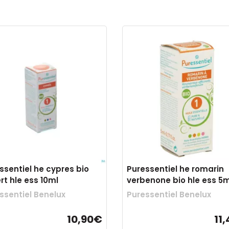
ssentiel he cypres bio
Puressentiel he romarin
rt hle ess 10ml
verbenone bio hle ess 5m
ssentiel Benelux
Puressentiel Benelux
10,90€
11