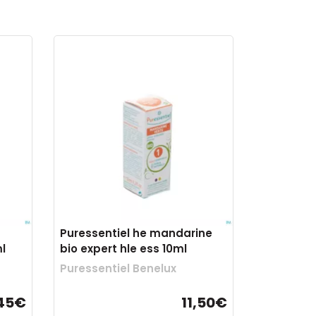
Puressentiel he mandarine
l
bio expert hle ess 10ml
Puressentiel Benelux
,45€
11,50€