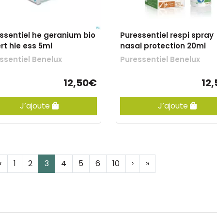
ssentiel he geranium bio
Puressentiel respi spray
rt hle ess 5ml
nasal protection 20ml
ssentiel Benelux
Puressentiel Benelux
12,50€
12
J’ajoute
J’ajoute
‹
1
2
3
4
5
6
10
›
»