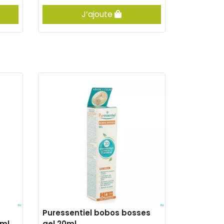
J’ajoute
Puressentiel bobos bosses
0ml
gel 20ml