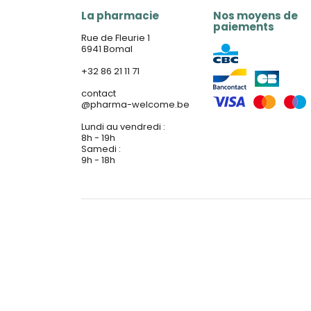
La pharmacie
Nos moyens de
paiements
Rue de Fleurie 1
6941 Bomal
+32 86 21 11 71
contact
@
pharma-welcome.be
Lundi au vendredi :
8h - 19h
Samedi :
9h - 18h