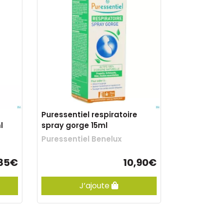
Puressentiel respiratoire
l
spray gorge 15ml
Puressentiel Benelux
,85€
10,90€
J’ajoute