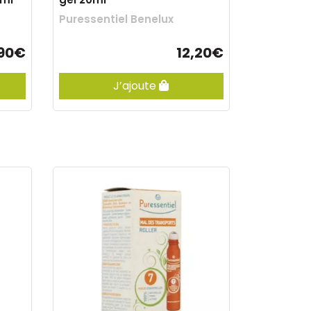
Puressentiel Benelux
,90€
12,20€
J’ajoute