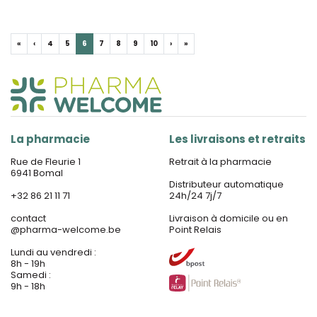
«
‹
4
5
6
7
8
9
10
›
»
La pharmacie
Les livraisons et retraits
Rue de Fleurie 1
Retrait à la pharmacie
6941 Bomal
Distributeur automatique
+32 86 21 11 71
24h/24 7j/7
contact
Livraison à domicile ou en
@
pharma-welcome.be
Point Relais
Lundi au vendredi :
8h - 19h
Samedi :
9h - 18h