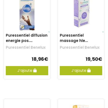
Puressentiel diffusion
Puressentiel
energie pos.
massage hle
complexe 30ml
lavande-neroli bio
Puressentiel Benelux
Puressentiel Benelux
100ml
18,96€
19,50€
J’ajoute
J’ajoute