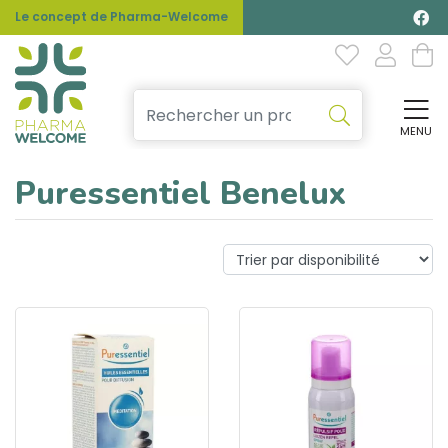
Le concept de Pharma-Welcome
MENU
Affi
Puressentiel Benelux