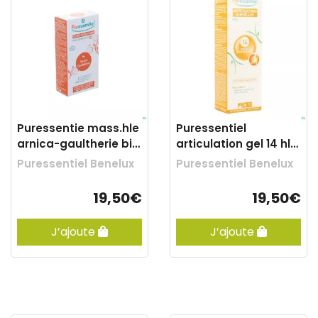
Puressentie mass.hle
Puressentiel
arnica-gaultherie bio
articulation gel 14 hle
100ml
ess 60ml
Puressentiel Benelux
Puressentiel Benelux
19,50€
19,50€
J’ajoute
J’ajoute