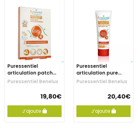
Puressentiel
Puressentiel
articulation patch
articulation pure
aux 14 hle ess 1
heat gel 80ml
Puressentiel Benelux
Puressentiel Benelux
19,80€
20,40€
J’ajoute
J’ajoute