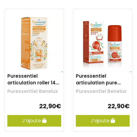
Puressentiel
Puressentiel
articulation roller 14
articulation pure
hle ess 75ml
heat roller 75ml
Puressentiel Benelux
Puressentiel Benelux
22,90€
22,90€
J’ajoute
J’ajoute