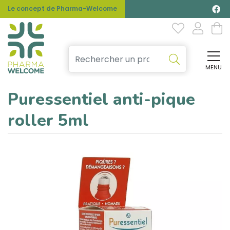
Le concept de Pharma-Welcome
MENU
Affi
Puressentiel anti-pique
roller 5ml