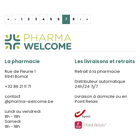
«
‹
1
2
3
4
5
6
7
8
›
»
La pharmacie
Les livraisons et retraits
Rue de Fleurie 1
Retrait à la pharmacie
6941 Bomal
Distributeur automatique
+32 86 21 11 71
24h/24 7j/7
contact
Livraison à domicile ou en
@
pharma-welcome.be
Point Relais
Lundi au vendredi :
8h - 19h
Samedi :
9h - 18h