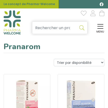
Le concept de Pharma-Welcome
MENU
Affi
Pranarom