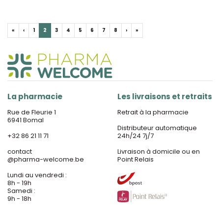
«
‹
1
2
3
4
5
6
7
8
›
»
La pharmacie
Les livraisons et retraits
Rue de Fleurie 1
Retrait à la pharmacie
6941 Bomal
Distributeur automatique
+32 86 21 11 71
24h/24 7j/7
contact
Livraison à domicile ou en
@
pharma-welcome.be
Point Relais
Lundi au vendredi :
8h - 19h
Samedi :
9h - 18h