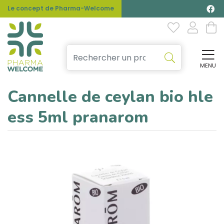
Le concept de Pharma-Welcome
MENU
Affi
Cannelle de ceylan bio hle
ess 5ml pranarom