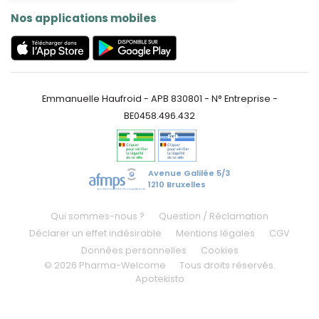
Nos applications mobiles
Emmanuelle Haufroid - APB 830801 - N° Entreprise -
BE0458.496.432
Avenue Galilée 5/3
1210 Bruxelles
Qui sommes-nous ?
Question / Réclamation
Déclarer un effet indésirable
Mentions légales
CGV
Données personnelles
Cookies
© 2026 Pharma-Welcome
Tous droits réservés.
Apotekisto