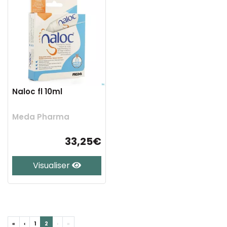
Naloc fl 10ml
Meda Pharma
33,25€
Visualiser
«
‹
1
2
›
»