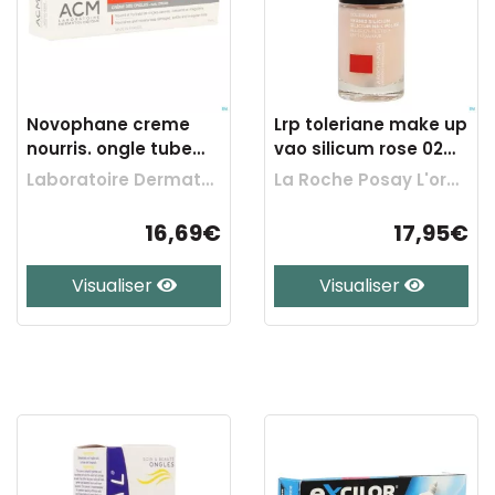
Novophane creme
Lrp toleriane make up
nourris. ongle tube
vao silicum rose 02
15ml
6ml
Laboratoire Dermatologique Acm
La Roche Posay L'oreal Belgilux
16,69€
17,95€
Visualiser
Visualiser