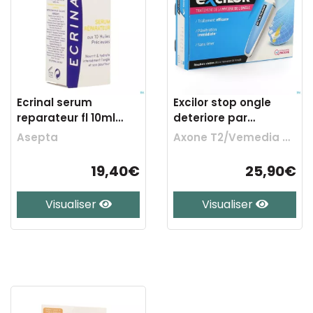
Ecrinal serum
Excilor stop ongle
reparateur fl 10ml
deteriore par
20145
mycoses 400appl.
Asepta
Axone T2/Vemedia Ch
19,40€
25,90€
Visualiser
Visualiser