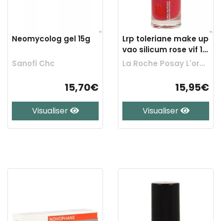
Neomycolog gel 15g
Lrp toleriane make up
vao silicum rose vif 18
6ml
Sanofi Chc
La Roche Posay L'oreal Belgilux
15,70€
15,95€
Visualiser
Visualiser