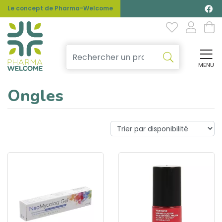
Le concept de Pharma-Welcome
MENU
Affi
Ongles