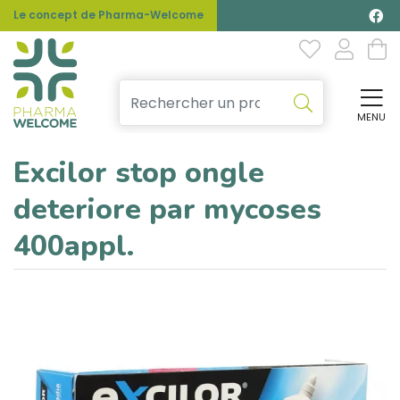
Le concept de Pharma-Welcome
MENU
Affi
Excilor stop ongle
deteriore par mycoses
400appl.