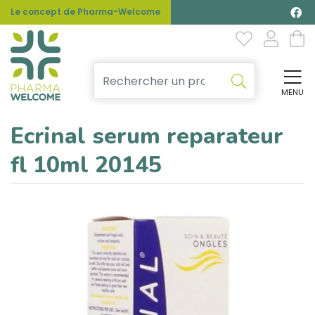
Le concept de Pharma-Welcome
MENU
Affi
Ecrinal serum reparateur
fl 10ml 20145