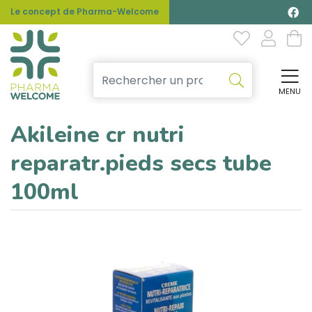
Le concept de Pharma-Welcome
MENU
Affi
Akileine cr nutri
reparatr.pieds secs tube
100ml