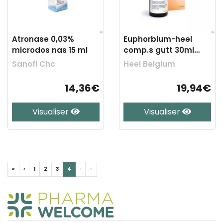
Atronase 0,03%
Euphorbium-heel
microdos nas 15 ml
comp.s gutt 30ml
heel
Sanofi Chc
Heel Belgium
14,36€
19,94€
Visualiser
Visualiser
«
‹
1
2
3
4
›
»