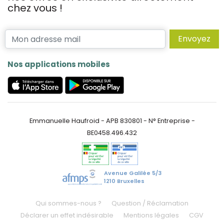
chez vous !
Envoyez
Nos applications mobiles
Emmanuelle Haufroid - APB 830801 - N° Entreprise -
BE0458.496.432
Avenue Galilée 5/3
1210 Bruxelles
Qui sommes-nous ?
Question / Réclamation
Déclarer un effet indésirable
Mentions légales
CGV