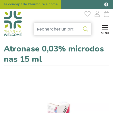
Le concept de Pharma-Welcome
MENU
Affi
Atronase 0,03% microdos
nas 15 ml