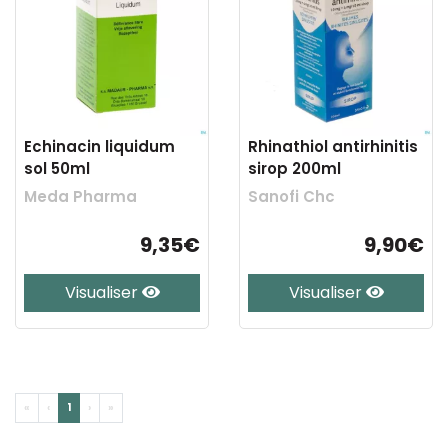
Echinacin liquidum
Rhinathiol antirhinitis
sol 50ml
sirop 200ml
Meda Pharma
Sanofi Chc
9,35€
9,90€
Visualiser
Visualiser
«
‹
1
›
»