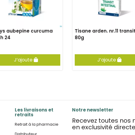
lys aubepine curcuma
Tisane arden. nr.11 transi
h 24
80g
J’ajoute
J’ajoute
Les livraisons et
Notre newsletter
retraits
Recevez toutes nos n
Retrait à la pharmacie
en exclusivité direc
Distributeur