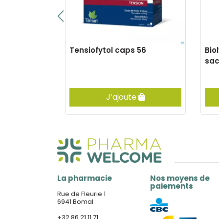
ter tabs
Tensiofytol caps 56
Bio
24
sac
er
J’ajoute
La pharmacie
Nos moyens de
paiements
Rue de Fleurie 1
6941 Bomal
+32 86 21 11 71