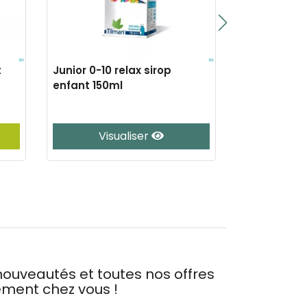
t
Junior 0-10 relax sirop
Sedistress
enfant 150ml
enrobe 42
Visualiser
J’
ouveautés et toutes nos offres
tement chez vous !