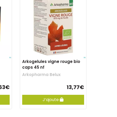
Arkogelules vigne rouge bio
caps 45 nf
Arkopharma Belux
,63€
13,77€
J’ajoute