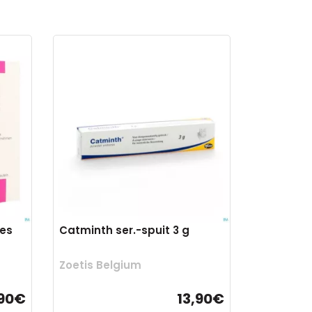
jes
Catminth ser.-spuit 3 g
Zoetis Belgium
,90€
13,90€