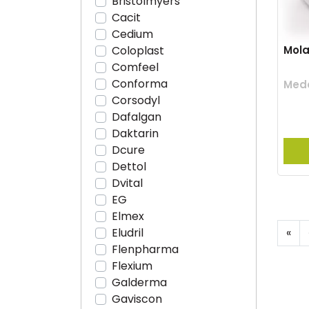
Bristolmyers
Cacit
Cedium
Mola
Coloplast
Comfeel
Conforma
Med
Corsodyl
Dafalgan
Daktarin
Dcure
Dettol
Dvital
EG
Elmex
«
Eludril
Flenpharma
Flexium
Galderma
Gaviscon