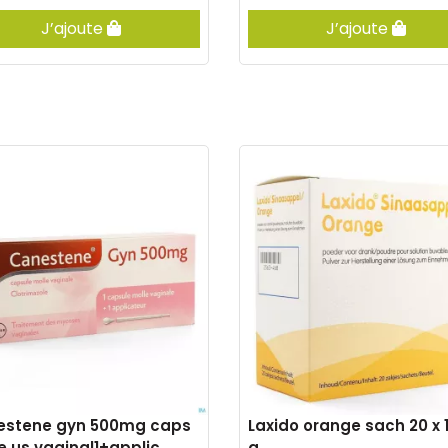
J’ajoute
J’ajoute
estene gyn 500mg caps
Laxido orange sach 20 x 1
e us.vaginal1+applic
g