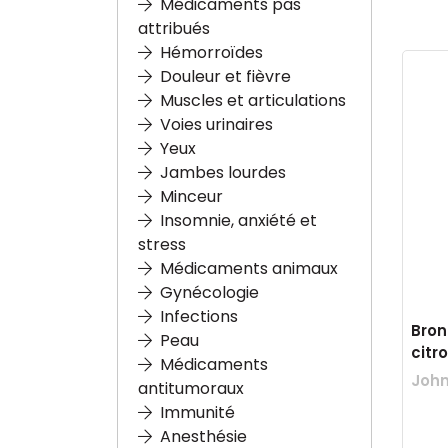
Médicaments pas
attribués
Hémorroïdes
Douleur et fièvre
Muscles et articulations
Voies urinaires
Yeux
Jambes lourdes
Minceur
Insomnie, anxiété et
stress
Médicaments animaux
Gynécologie
Infections
Bron
Peau
citr
Médicaments
antitumoraux
Immunité
Anesthésie