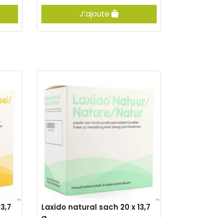
J’ajoute
3,7
Laxido natural sach 20 x 13,7
g