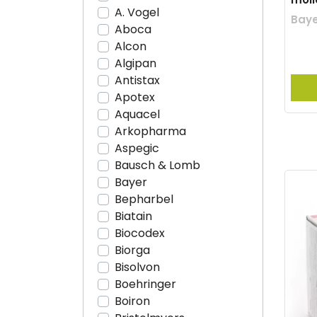
A. Vogel
Baye
Aboca
Alcon
Algipan
Antistax
Apotex
Aquacel
Arkopharma
Aspegic
Bausch & Lomb
Bayer
Bepharbel
Biatain
Biocodex
Biorga
Bisolvon
Boehringer
Boiron