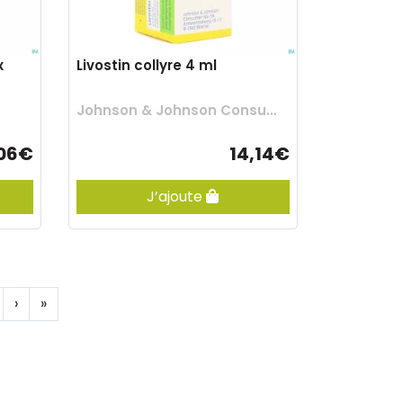
x
Livostin collyre 4 ml
Johnson & Johnson Consumer Otc
,06€
14,14€
J’ajoute
›
»