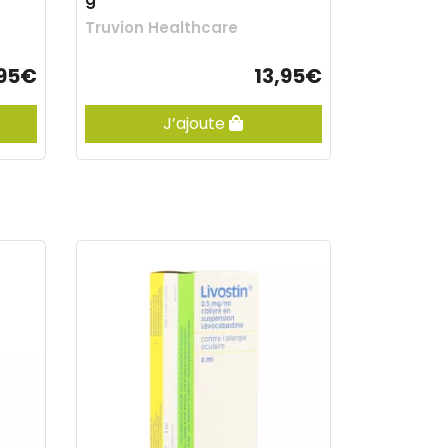
Truvion Healthcare
,95€
13,95€
J’ajoute