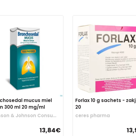
chosedal mucus miel
Forlax 10 g sachets - zak
on 300 ml 20 mg/ml
20
Johnson & Johnson Consumer Otc
ceres pharma
13,84€
13