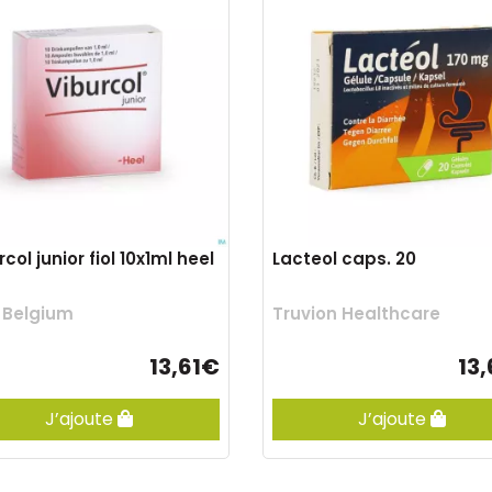
col junior fiol 10x1ml heel
Lacteol caps. 20
 Belgium
Truvion Healthcare
13,61€
13
J’ajoute
J’ajoute