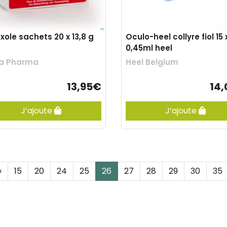
xole sachets 20 x 13,8 g
Oculo-heel collyre fiol 15 
0,45ml heel
a Pharma
Heel Belgium
13,95€
14
J’ajoute
J’ajoute
‹
15
20
24
25
26
27
28
29
30
35