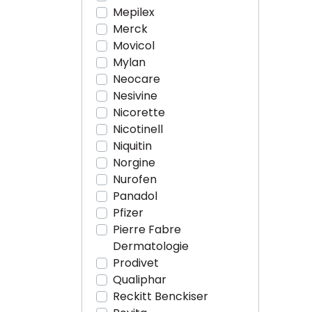
Mepilex
Merck
Movicol
Mylan
Neocare
Nesivine
Nicorette
Nicotinell
Niquitin
Norgine
Nurofen
Panadol
Pfizer
Pierre Fabre
Dermatologie
Prodivet
Qualiphar
Reckitt Benckiser