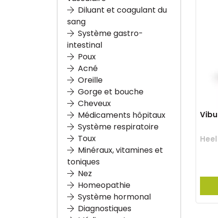
Diluant et coagulant du
sang
Système gastro-
intestinal
Poux
Acné
Oreille
Gorge et bouche
Cheveux
Vibur
Médicaments hôpitaux
Système respiratoire
Toux
Heel
Minéraux, vitamines et
toniques
Nez
Homeopathie
Système hormonal
Diagnostiques