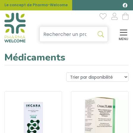
Le concept de Pharma-Welcome
MENU
Affi
Médicaments