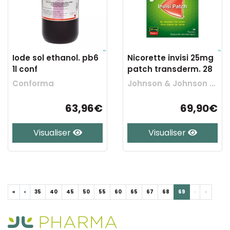
Iode sol ethanol. pb6
Nicorette invisi 25mg
1l conf
patch transderm. 28
Conforma
Johnson & Johnson Consumer
63,96€
69,90€
Visualiser
Visualiser
«
‹
35
40
45
50
55
60
65
67
68
69
›
»