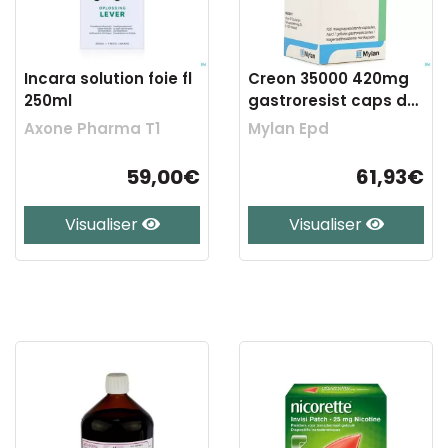
Incara solution foie fl
Creon 35000 420mg
250ml
gastroresist caps dur
100
Axone Pharma T1
Mylan Epd
59,00€
61,93€
Visualiser
Visualiser