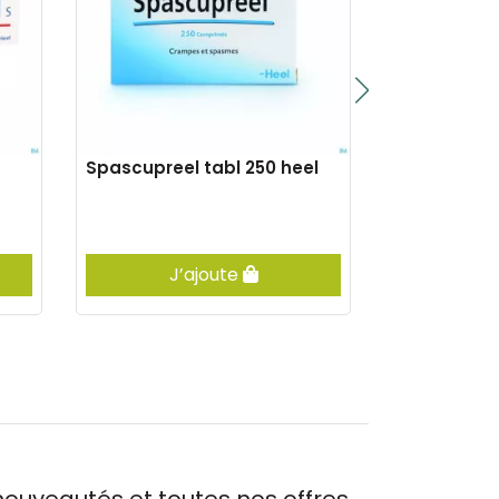
g
Spascupreel tabl 250 heel
Traumeel ge
J’ajoute
J’