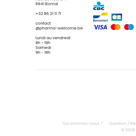
6941 Bomal
+32 86 21 11 71
contact
@
pharma-welcome.be
Lundi au vendredi :
8h - 19h
Samedi :
9h - 18h
Qui sommes-nous ?
Question / R
© 2026