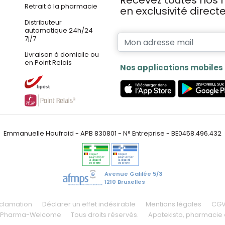
Recevez toutes nos n
Retrait à la pharmacie
en exclusivité direc
Distributeur
automatique 24h/24
7j/7
Livraison à domicile ou
en Point Relais
Nos applications mobiles
Emmanuelle Haufroid - APB 830801 - N° Entreprise - BE0458.496.432
Avenue Galilée 5/3
1210 Bruxelles
éclamation
Déclarer un effet indésirable
Mentions légales
CG
 Pharma-Welcome
Tous droits réservés.
Apotekisto
, pharmacie 