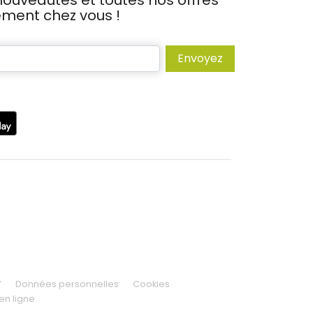
ouveautés et toutes nos offres
tement chez vous !
Envoyez
V
Données personnelles
Cookies
en ligne