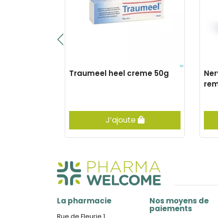
vable gutt
Traumeel heel creme 50g
Ner
rem
e
J’ajoute
La pharmacie
Nos moyens de
paiements
Rue de Fleurie 1