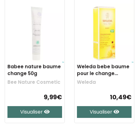
Babee nature baume
Weleda bebe baume
change 50g
pour le change
calendula 75ml
Bee Nature Cosmetic
Weleda
9,99€
10,49€
Visualiser
Visualiser