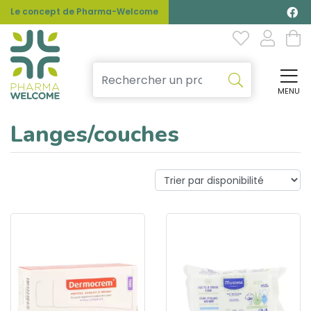
Le concept de Pharma-Welcome
MENU
Affi
Langes/couches