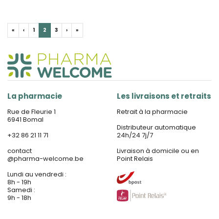
«
‹
1
2
3
›
»
La pharmacie
Les livraisons et retraits
Rue de Fleurie 1
Retrait à la pharmacie
6941 Bomal
Distributeur automatique
+32 86 21 11 71
24h/24 7j/7
contact
Livraison à domicile ou en
@
pharma-welcome.be
Point Relais
Lundi au vendredi :
8h - 19h
Samedi :
9h - 18h