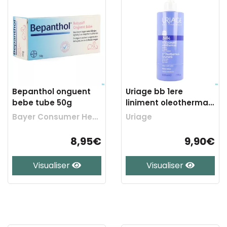
Bepanthol onguent
Uriage bb 1ere
bebe tube 50g
liniment oleothermal
500ml
Bayer Consumer Health
Uriage
8,95€
9,90€
Visualiser
Visualiser