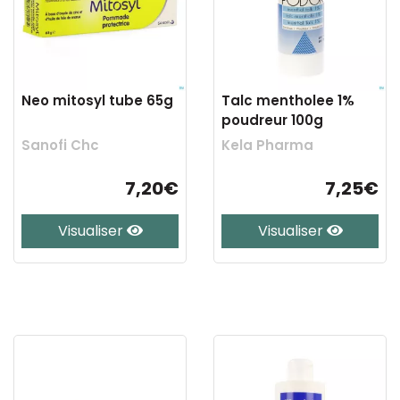
Neo mitosyl tube 65g
Talc mentholee 1%
poudreur 100g
Sanofi Chc
Kela Pharma
7,20€
7,25€
Visualiser
Visualiser