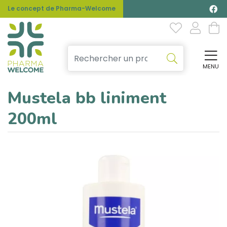
Le concept de Pharma-Welcome
MENU
Affi
Mustela bb liniment
200ml