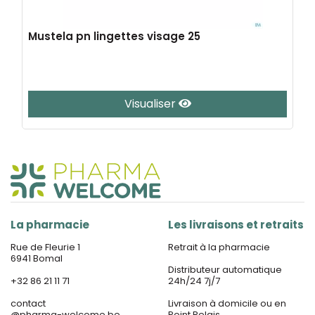
Mustela pn lingettes visage 25
Visualiser
La pharmacie
Les livraisons et retraits
Rue de Fleurie 1
Retrait à la pharmacie
6941 Bomal
Distributeur automatique
+32 86 21 11 71
24h/24 7j/7
contact
Livraison à domicile ou en
@
pharma-welcome.be
Point Relais