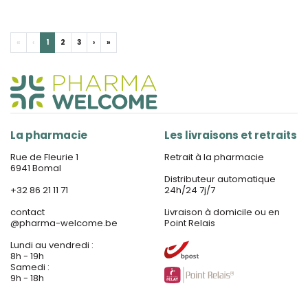
«
‹
1
2
3
›
»
La pharmacie
Les livraisons et retraits
Rue de Fleurie 1
Retrait à la pharmacie
6941 Bomal
Distributeur automatique
+32 86 21 11 71
24h/24 7j/7
contact
Livraison à domicile ou en
@
pharma-welcome.be
Point Relais
Lundi au vendredi :
8h - 19h
Samedi :
9h - 18h