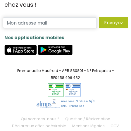
chez vous !
Envoyez
Nos applications mobiles
Emmanuelle Haufroid - APB 830801 - N° Entreprise -
BE0458.496.432
Avenue Galilée 5/3
1210 Bruxelles
Qui sommes-nous ?
Question / Réclamation
Déclarer un effet indésirable
Mentions légales
CGV