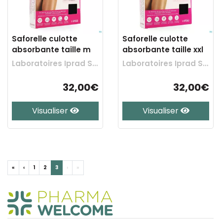
Saforelle culotte
Saforelle culotte
absorbante taille m
absorbante taille xxl
Laboratoires Iprad Sante
Laboratoires Iprad Sante
32,00€
32,00€
Visualiser
Visualiser
«
‹
1
2
3
›
»