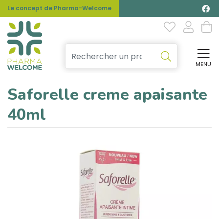
Le concept de Pharma-Welcome
MENU
Affi
Saforelle creme apaisante
40ml