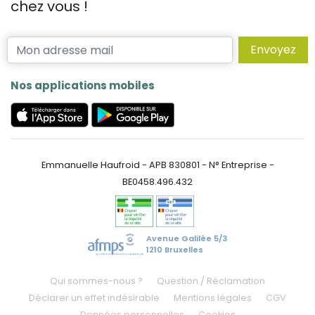
chez vous !
Envoyez
Nos applications mobiles
Emmanuelle Haufroid - APB 830801 - N° Entreprise -
BE0458.496.432
Avenue Galilée 5/3
1210 Bruxelles
Qui sommes-nous ?
Question / Réclamation
Déclarer un effet indésirable
Mentions légales
CGV
Données personnelles
Cookies