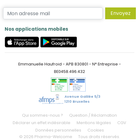
Envoyez
Nos applications mobiles
Emmanuelle Haufroid - APB 830801 - N° Entreprise -
BE0458.496.432
Avenue Galilée 5/3
1210 Bruxelles
Qui sommes-nous ?
Question / Réclamation
Déclarer un effet indésirable
Mentions légales
CGV
Données personnelles
Cookies
© 2026 Pharma-Welcome
Tous droits réservés.