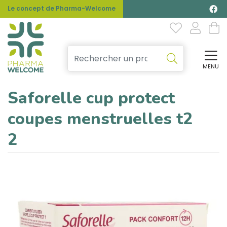
Le concept de Pharma-Welcome
MENU
Affi
Saforelle cup protect
coupes menstruelles t2
2