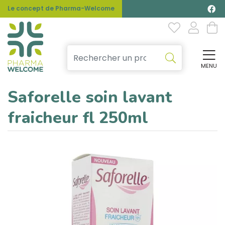
Le concept de Pharma-Welcome
MENU
Affi
Saforelle soin lavant
fraicheur fl 250ml