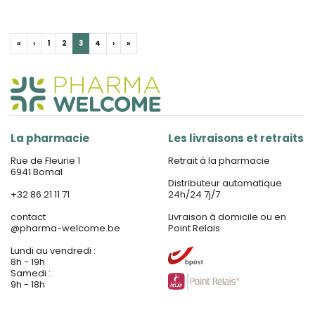
«
‹
1
2
3
4
›
»
La pharmacie
Les livraisons et retraits
Rue de Fleurie 1
Retrait à la pharmacie
6941 Bomal
Distributeur automatique
+32 86 21 11 71
24h/24 7j/7
contact
Livraison à domicile ou en
@
pharma-welcome.be
Point Relais
Lundi au vendredi :
8h - 19h
Samedi :
9h - 18h