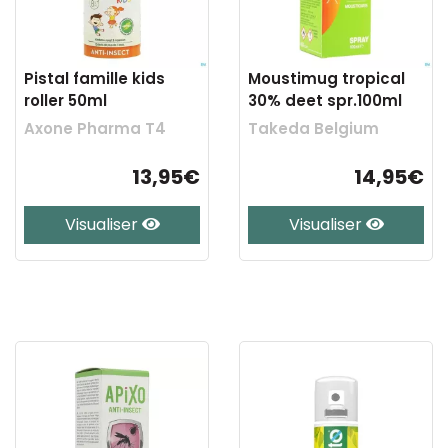
Pistal famille kids
Moustimug tropical
roller 50ml
30% deet spr.100ml
Axone Pharma T4
Takeda Belgium
13,95€
14,95€
Visualiser
Visualiser