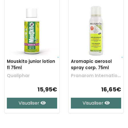
Mouskito junior lotion
Aromapic aerosol
fl 75ml
spray corp. 75ml
Qualiphar
Pranarom International
15,95€
16,65€
Visualiser
Visualiser