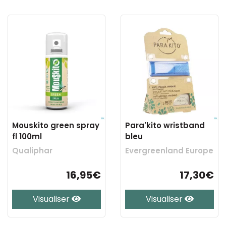
Mouskito green spray
Para'kito wristband
fl 100ml
bleu
Qualiphar
Evergreenland Europe
16,95€
17,30€
Visualiser
Visualiser