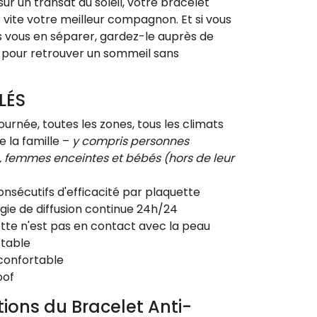
ur un transat au soleil, votre bracelet
 vite votre meilleur compagnon. Et si vous
s vous en séparer, gardez-le auprès de
uit pour retrouver un sommeil sans
LÉS
journée, toutes les zones, tous les climats
e la famille –
y compris personnes
, femmes enceintes et bébés (hors de leur
consécutifs d'efficacité par plaquette
ie de diffusion continue 24h/24
tte n'est pas en contact avec la peau
stable
confortable
oof
tions du Bracelet Anti-