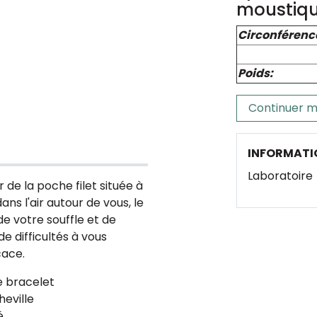
moustiq
Circonférenc
Poids:
Continuer m
INFORMATI
Laboratoire
r de la poche filet située à
dans l'air autour de vous, le
e votre souffle et de
de difficultés à vous
cace.
e bracelet
heville
é