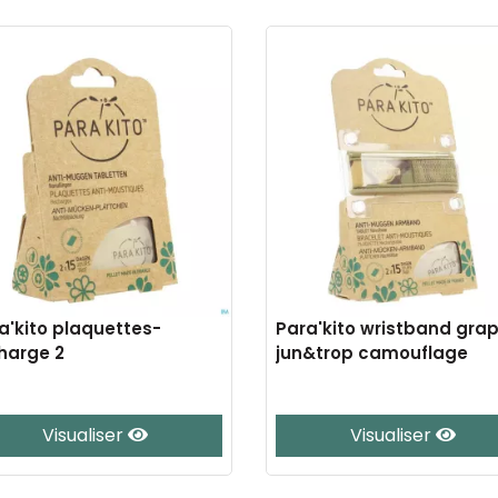
a'kito plaquettes-
Para'kito wristband grap
harge 2
jun&trop camouflage
Visualiser
Visualiser