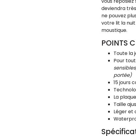
vous reposiez s
deviendra très
ne pouvez plu
votre lit la n
moustique.
POINTS C
Toute la 
Pour tout
sensibles
portée)
15 jours 
Technolog
La plaque
Taille aju
Léger et 
Waterpr
Spécifica