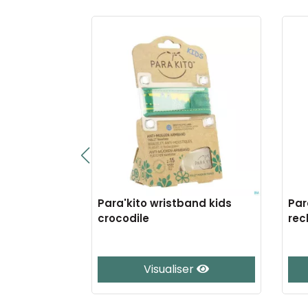
and bleu
Para'kito wristband kids
Par
crocodile
rec
er
Visualiser