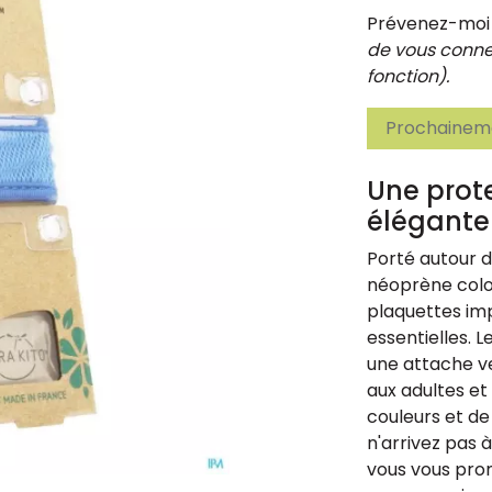
Prévenez-moi d
de vous connec
fonction).
Prochaineme
Une prot
élégante 
Porté autour d
néoprène color
plaquettes im
essentielles. 
une attache v
aux adultes e
couleurs et de 
n'arrivez pas 
vous vous prom