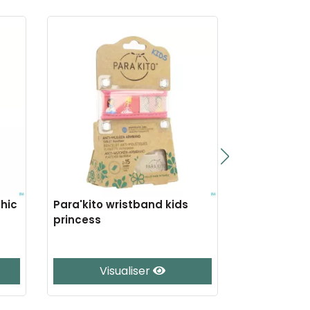
hic
Para'kito wristband kids
Para'kito w
princess
Visualiser
Vis