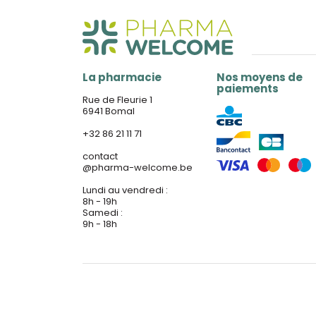
La pharmacie
Nos moyens de
paiements
Rue de Fleurie 1
6941 Bomal
+32 86 21 11 71
contact
@
pharma-welcome.be
Lundi au vendredi :
8h - 19h
Samedi :
9h - 18h