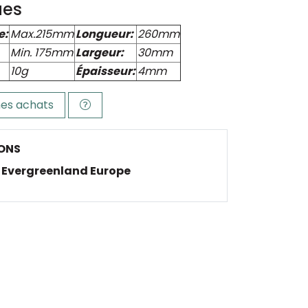
ues
e:
Max.215mm
Longueur:
260mm
Min. 175mm
Largeur:
30mm
10g
Épaisseur:
4mm
es achats
ONS
Evergreenland Europe