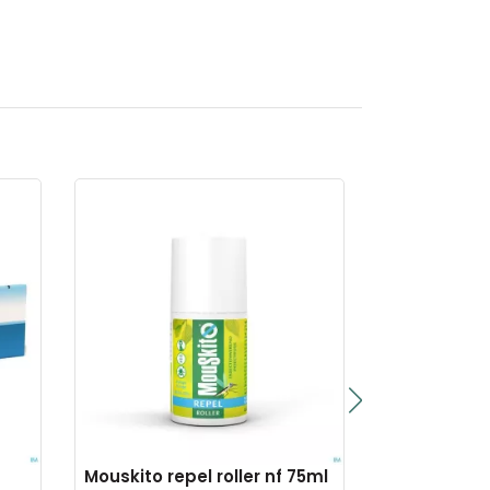
Mouskito repel roller nf 75ml
Toularynx g