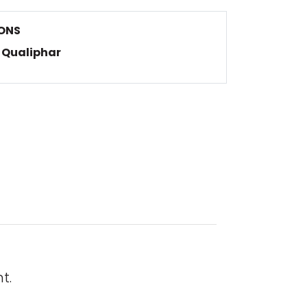
ONS
Qualiphar
t.