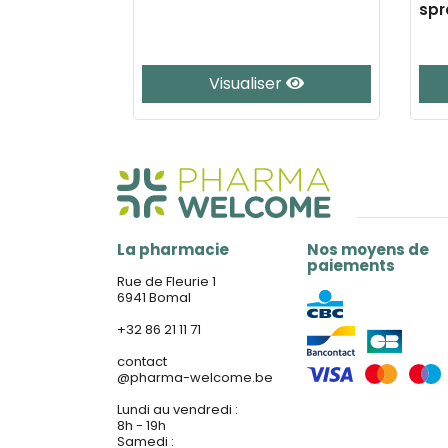
cer 36
spr
e
Visualiser
La pharmacie
Nos moyens de
paiements
Rue de Fleurie 1
6941 Bomal
+32 86 21 11 71
contact
@
pharma-welcome.be
Lundi au vendredi :
8h - 19h
Samedi :