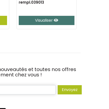
rempl.039013
13,33mg/ml 
Visualiser
J’
ouveautés et toutes nos offres
tement chez vous !
Envoyez