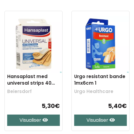
Hansaplast med
Urgo resistant bande
universal strips 40
1mx6cm 1
47791
Beiersdorf
Urgo Healthcare
5,30€
5,40€
Visualiser
Visualiser