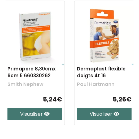
Primapore 8,30cmx
Dermaplast flexible
6cm 5 660330262
doigts 4t 16
Smith Nephew
Paul Hartmann
5,24€
5,26€
Visualiser
Visualiser