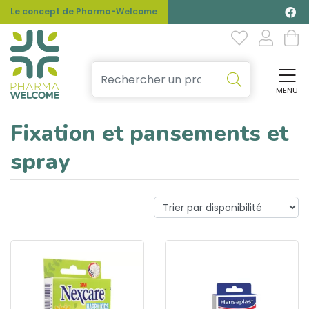
Le concept de Pharma-Welcome
MENU
Affi
Fixation et pansements et
spray