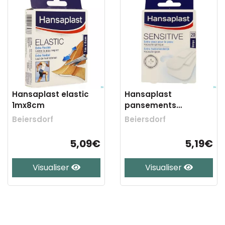
Hansaplast elastic
Hansaplast
1mx8cm
pansements
sensitive 20
Beiersdorf
Beiersdorf
5,09€
5,19€
Visualiser
Visualiser