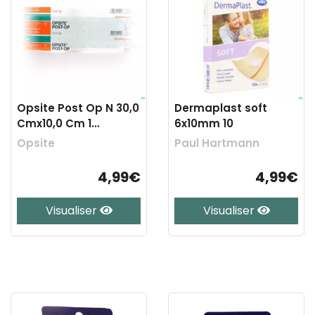
Opsite Post Op N 30,0
Dermaplast soft
Cmx10,0 Cm 1
6x10mm 10
66000715
Opsite
Paul Hartmann
4,99€
4,99€
Visualiser
Visualiser