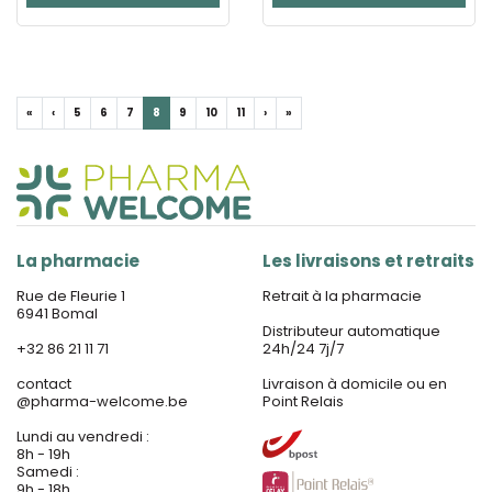
«
‹
5
6
7
8
9
10
11
›
»
La pharmacie
Les livraisons et retraits
Rue de Fleurie 1
Retrait à la pharmacie
6941 Bomal
Distributeur automatique
+32 86 21 11 71
24h/24 7j/7
contact
Livraison à domicile ou en
@
pharma-welcome.be
Point Relais
Lundi au vendredi :
8h - 19h
Samedi :
9h - 18h