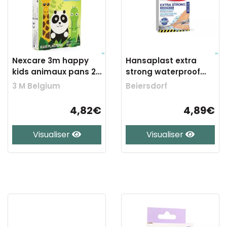
Nexcare 3m happy
Hansaplast extra
kids animaux pans 20
strong waterproof
n0920an
80x6cm 1
3 M Belgium
Beiersdorf
4,82€
4,89€
Visualiser
Visualiser