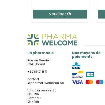
er
Visualiser
La pharmacie
Nos moyens de
paiements
Rue de Fleurie 1
6941 Bomal
+32 86 21 11 71
contact
@
pharma-welcome.be
Lundi au vendredi :
8h - 19h
Samedi :
9h - 18h