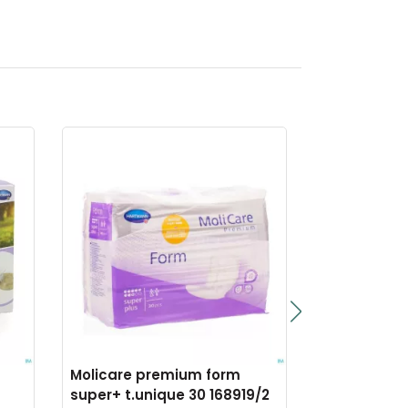
Molicare premium form
Molicare pr
super+ t.unique 30 168919/2
drops xl 14 