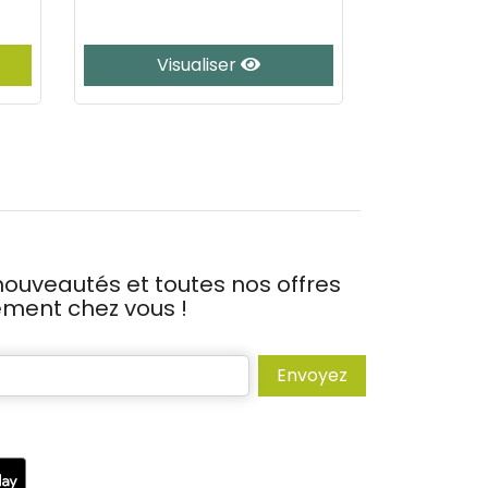
Visualiser
J’
ouveautés et toutes nos offres
tement chez vous !
Envoyez