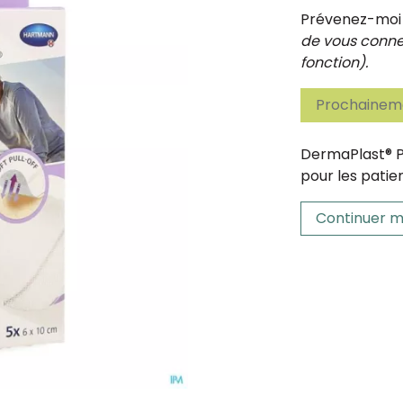
Prévenez-moi d
de vous connec
fonction).
Prochaineme
DermaPlast® P
pour les patie
Continuer m