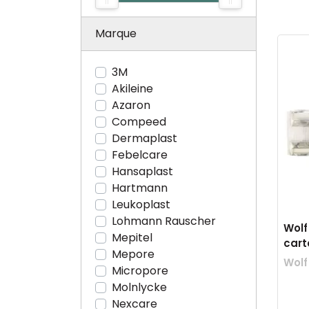
Marque
3M
Akileine
Azaron
Compeed
Dermaplast
Febelcare
Hansaplast
Hartmann
Leukoplast
Lohmann Rauscher
Wolf
Mepitel
cart
Mepore
Wolf
Micropore
Molnlycke
Nexcare