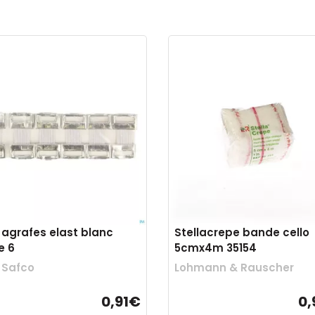
 agrafes elast blanc
Stellacrepe bande cello
e 6
5cmx4m 35154
 Safco
Lohmann & Rauscher
0,91€
0