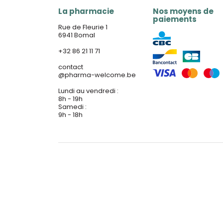
La pharmacie
Nos moyens de
paiements
Rue de Fleurie 1
6941 Bomal
+32 86 21 11 71
contact
@
pharma-welcome.be
Lundi au vendredi :
8h - 19h
Samedi :
9h - 18h