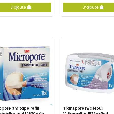
J’ajoute
J’ajoute
opore 3m tape refill
Transpore n/deroul
mmx5m roul.1 1530p-1s
12,5mmx5m 1527p-0sd