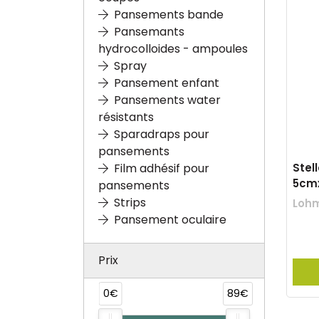
Pansements bande
Pansemants
hydrocolloides - ampoules
Spray
Pansement enfant
Pansements water
résistants
Sparadraps pour
pansements
Stel
Film adhésif pour
5cm
pansements
Strips
Loh
Pansement oculaire
Prix
0€
89€