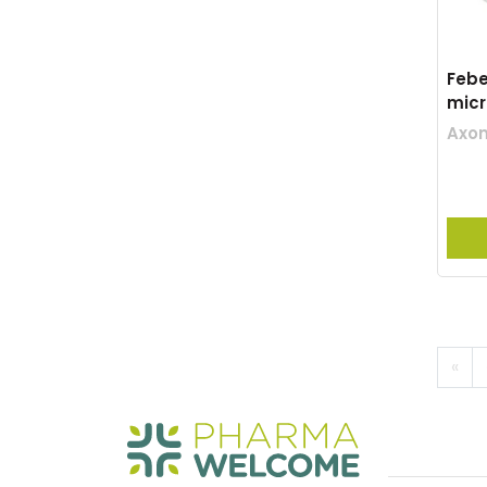
Febe
mic
Axo
«