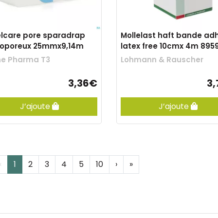
lcare pore sparadrap
Mollelast haft bande ad
roporeux 25mmx9,14m
latex free 10cmx 4m 895
ne Pharma T3
Lohmann & Rauscher
3,36€
3
J’ajoute
J’ajoute
‹
1
2
3
4
5
10
›
»