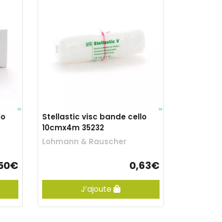
lo
Stellastic visc bande cello
10cmx4m 35232
Lohmann & Rauscher
50€
0,63€
J’ajoute