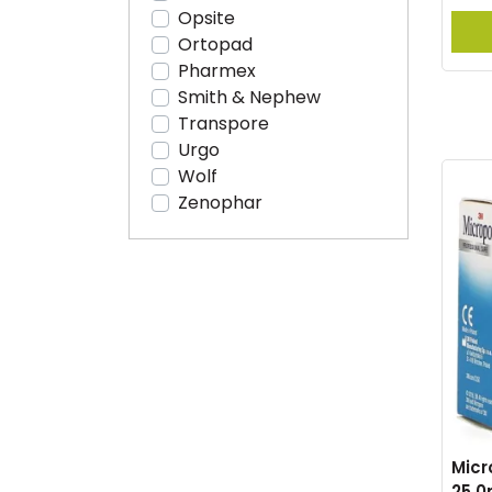
Opsite
Ortopad
Pharmex
Smith & Nephew
Transpore
Urgo
Wolf
Zenophar
Micr
25,0