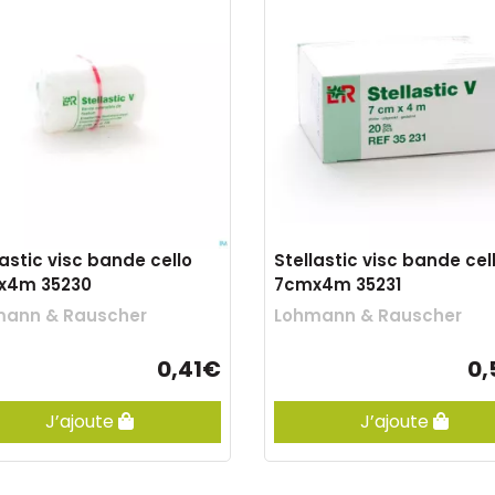
lastic visc bande cello
Stellastic visc bande cel
x4m 35230
7cmx4m 35231
mann & Rauscher
Lohmann & Rauscher
0,41€
0,
J’ajoute
J’ajoute