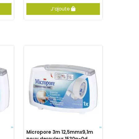
J’ajoute
Micropore 3m 12,5mmx9,1m
nouv.derouleur 1530p-0d