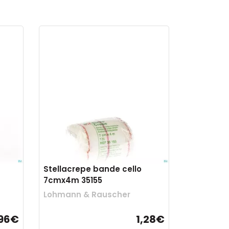
Stellacrepe bande cello
7cmx4m 35155
Lohmann & Rauscher
,96€
1,28€