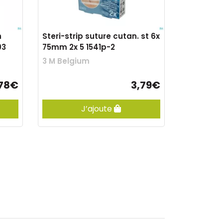
h
Steri-strip suture cutan. st 6x
93
75mm 2x 5 1541p-2
3 M Belgium
,78€
3,79€
J’ajoute