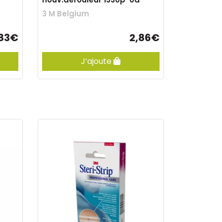
3 M Belgium
,83€
2,86€
J’ajoute