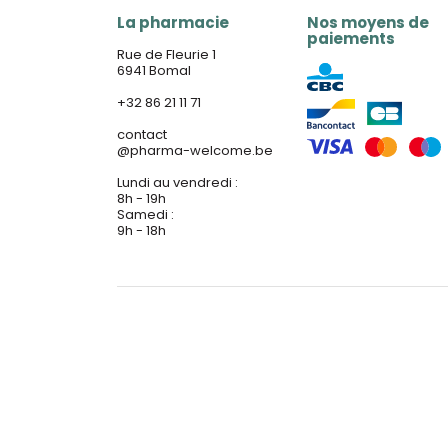
La pharmacie
Nos moyens de
paiements
Rue de Fleurie 1
6941 Bomal
+32 86 21 11 71
contact
@
pharma-welcome.be
Lundi au vendredi :
8h - 19h
Samedi :
9h - 18h