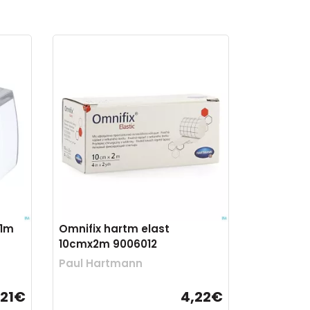
,1m
Omnifix hartm elast
10cmx2m 9006012
Paul Hartmann
,21€
4,22€