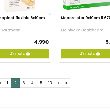
aplast flexible 6x10cm
Mepore ster 9x10cm 5 67
l Hartmann
Molnlycke Healthcare
4,99€
5
J’ajoute
J’ajoute
‹
1
2
3
4
5
10
›
»