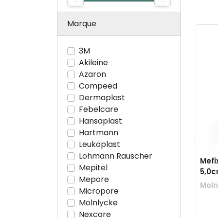
Marque
3M
Akileine
Azaron
Compeed
Dermaplast
Febelcare
Hansaplast
Hartmann
Leukoplast
Lohmann Rauscher
Mefi
Mepitel
5,0c
Mepore
Moln
Micropore
Molnlycke
Nexcare