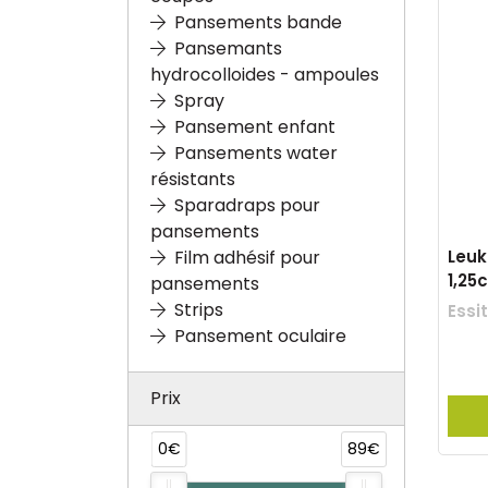
Pansements bande
Pansemants
hydrocolloides - ampoules
Spray
Pansement enfant
Pansements water
résistants
Sparadraps pour
pansements
Leuk
Film adhésif pour
1,25
pansements
Strips
Essi
Pansement oculaire
Prix
0€
89€