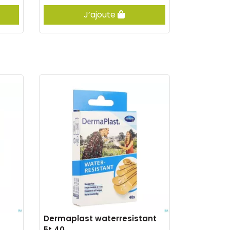
J’ajoute
Dermaplast waterresistant
5t 40