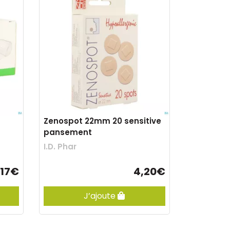
Zenospot 22mm 20 sensitive
pansement
I.D. Phar
,17€
4,20€
J’ajoute