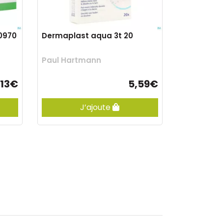
0970
Dermaplast aqua 3t 20
Paul Hartmann
,13€
5,59€
J’ajoute