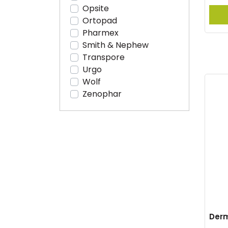
Opsite
Ortopad
Pharmex
Smith & Nephew
Transpore
Urgo
Wolf
Zenophar
Derm