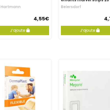
l Hartmann
Beiersdorf
4,55€
4
J’ajoute
J’ajoute