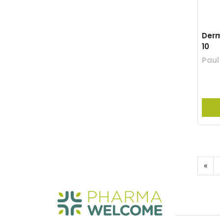
Derm
10
Pau
«