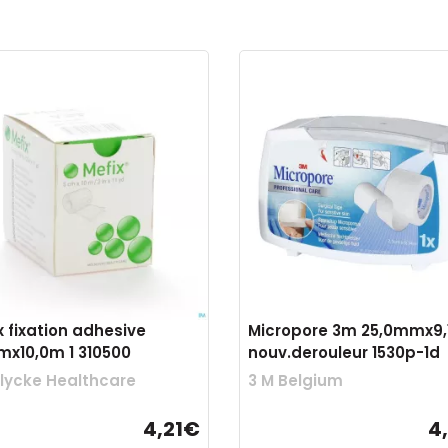
x fixation adhesive
Micropore 3m 25,0mmx9
mx10,0m 1 310500
nouv.derouleur 1530p-1d
lycke Healthcare
3 M Belgium
4,21€
4