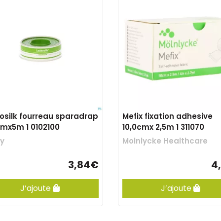
osilk fourreau sparadrap
Mefix fixation adhesive
cmx5m 1 0102100
10,0cmx 2,5m 1 311070
ty
Molnlycke Healthcare
3,84€
4
J’ajoute
J’ajoute