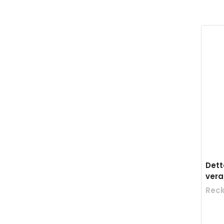
Dett
vera
Reck