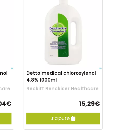
nol
Dettolmedical chloroxylenol
4,8% 1000ml
care
Reckitt Benckiser Healthcare
,04€
15,29€
J’ajoute