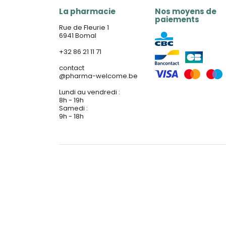
La pharmacie
Nos moyens de
paiements
Rue de Fleurie 1
6941 Bomal
+32 86 21 11 71
contact
@
pharma-welcome.be
Lundi au vendredi :
8h - 19h
Samedi :
9h - 18h