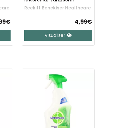
care
Reckitt Benckiser Healthcare
,99€
4,99€
Visualiser