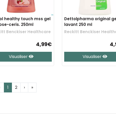
ol healthy touch mss gel
Dettolpharma original ge
rose-ceris. 250ml
lavant 250 ml
itt Benckiser Healthcare
Reckitt Benckiser Health
4,99€
4
Visualiser
Visualiser
‹
1
2
›
»