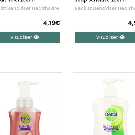
itt Benckiser Healthcare
Reckitt Benckiser Health
4,19€
4
Visualiser
Visualiser