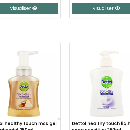
Visualiser
Visualiser
ol healthy touch mss gel
Dettol healthy touch liq
 lait-miel 250ml
soap sensitive 250ml