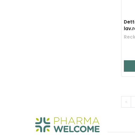
Dett
lav.
Reck
«