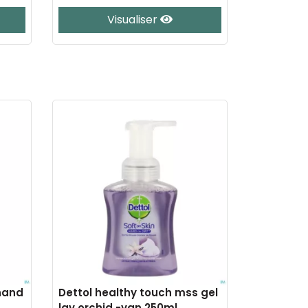
Visualiser
.hand
Dettol healthy touch mss gel
lav.orchid.-van.250ml