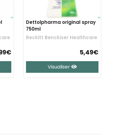
l
Dettolpharma original spray
750ml
care
Reckitt Benckiser Healthcare
,99€
5,49€
Visualiser