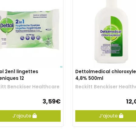
ol 2en1 lingettes
Dettolmedical chloroxyle
eniques 12
4,8% 500ml
itt Benckiser Healthcare
Reckitt Benckiser Health
3,59€
12
J’ajoute
J’ajoute