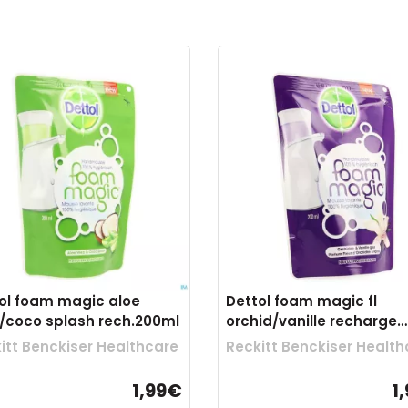
ol foam magic aloe
Dettol foam magic fl
/coco splash rech.200ml
orchid/vanille recharge
200ml
itt Benckiser Healthcare
Reckitt Benckiser Health
1,99€
1