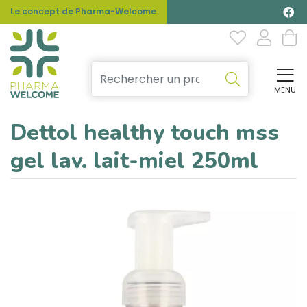
Le concept de Pharma-Welcome
MENU
Affi
Dettol healthy touch mss
gel lav. lait-miel 250ml