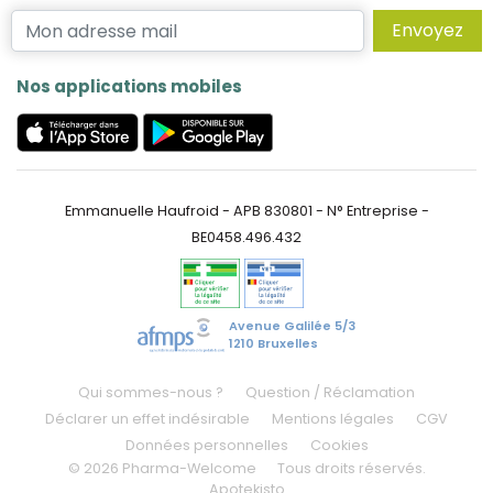
Envoyez
Nos applications mobiles
Emmanuelle Haufroid - APB 830801 - N° Entreprise -
BE0458.496.432
Avenue Galilée 5/3
1210 Bruxelles
Qui sommes-nous ?
Question / Réclamation
Déclarer un effet indésirable
Mentions légales
CGV
Données personnelles
Cookies
© 2026 Pharma-Welcome
Tous droits réservés.
Apotekisto