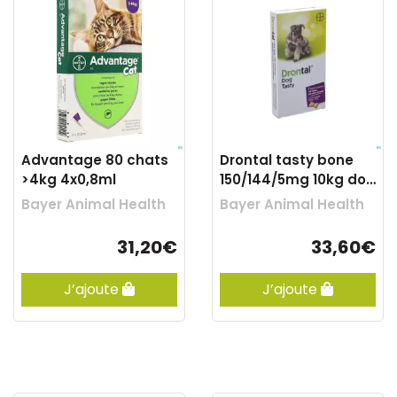
Advantage 80 chats
Drontal tasty bone
>4kg 4x0,8ml
150/144/5mg 10kg dog
comp 6
Bayer Animal Health
Bayer Animal Health
31,20€
33,60€
J’ajoute
J’ajoute