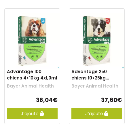
Advantage 100
Advantage 250
chiens 4<10kg 4x1,0ml
chiens 10<25kg
4x2,5ml
Bayer Animal Health
Bayer Animal Health
36,04€
37,60€
J’ajoute
J’ajoute