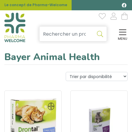
Le concept de Pharma-Welcome
MENU
Affi
Bayer Animal Health