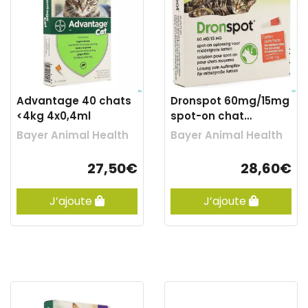
Advantage 40 chats
Dronspot 60mg/15mg
<4kg 4x0,4ml
spot-on chat
moyen>2,5-5kg pip2
Bayer Animal Health
Bayer Animal Health
27,50€
28,60€
J’ajoute
J’ajoute