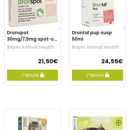
Dronspot
Drontal pup susp
30mg/7,5mg spot-on
50ml
chat p.>0,5-2,5kg
Bayer Animal Health
Bayer Animal Health
pip2
21,50€
24,55€
J’ajoute
J’ajoute