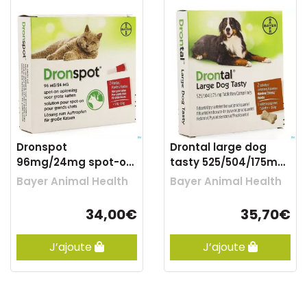
Dronspot
Drontal large dog
96mg/24mg spot-on
tasty 525/504/175mg
chat grand >5-8kg
comp 1x2
Bayer Animal Health
Bayer Animal Health
pip 2
34,00€
35,70€
J’ajoute
J’ajoute