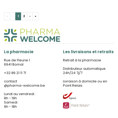
«
‹
1
2
›
»
La pharmacie
Les livraisons et retraits
Rue de Fleurie 1
Retrait à la pharmacie
6941 Bomal
Distributeur automatique
+32 86 21 11 71
24h/24 7j/7
contact
Livraison à domicile ou en
@
pharma-welcome.be
Point Relais
Lundi au vendredi :
8h - 19h
Samedi :
9h - 18h