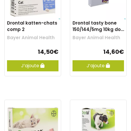
Drontal katten-chats
Drontal tasty bone
comp 2
150/144/5mg 10kg dog
comp 2
Bayer Animal Health
Bayer Animal Health
14,50€
14,60€
J’ajoute
J’ajoute