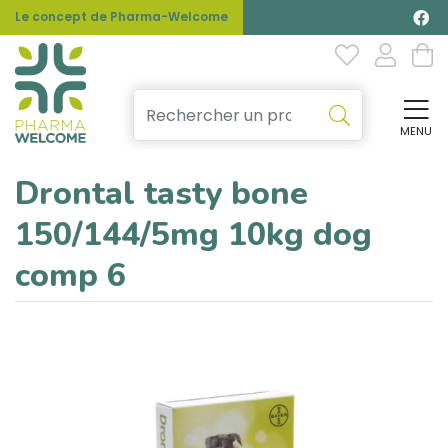
Le concept de Pharma-Welcome
MENU
Affi
Drontal tasty bone
150/144/5mg 10kg dog
comp 6