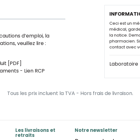
INFORMATI
Ceci est un mé
médical, garde
cautions d’emploi, la
la notice. Dem
pharmacien. Si 
ions, veuillez lire :
contact avec v
uit [PDF]
Laboratoire
aments - Lien RCP
Tous les prix incluent la TVA - Hors frais de livraison.
Les livraisons et
Notre newsletter
retraits