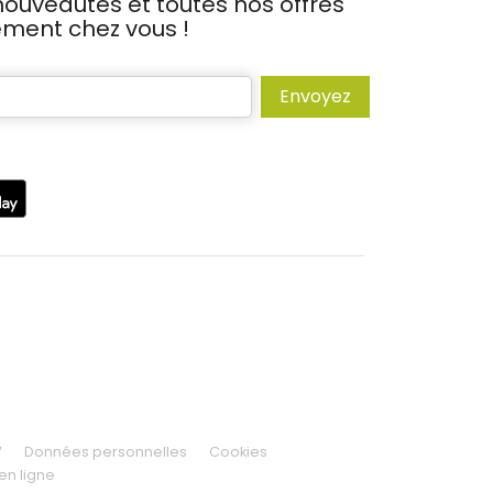
ouveautés et toutes nos offres
tement chez vous !
Envoyez
V
Données personnelles
Cookies
en ligne