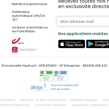
Recevez toutes nos n
Retrait à la pharmacie
en exclusivité direc
Distributeur
automatique 24h/24
7j/7
Livraison à domicile ou
en Point Relais
Nos applications mobiles
Emmanuelle Haufroid - APB 830801 - N° Entreprise - BE0458.496.432
Avenue Galilée 5/3
1210 Bruxelles
éclamation
Déclarer un effet indésirable
Mentions légales
CG
 Pharma-Welcome
Tous droits réservés.
Apotekisto
, pharmacie 