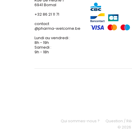
Rue de Fleurie 1
6941 Bomal
+32 86 21 11 71
contact
@
pharma-welcome.be
Lundi au vendredi :
8h - 19h
Samedi :
9h - 18h
Qui sommes-nous ?
Question / R
© 2026