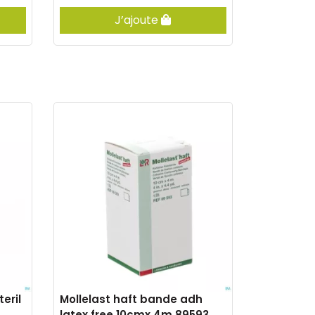
J’ajoute
eril
Mollelast haft bande adh
latex free 10cmx 4m 89593