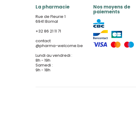
La pharmacie
Nos moyens de
paiements
Rue de Fleurie 1
6941 Bomal
+32 86 21 11 71
contact
@
pharma-welcome.be
Lundi au vendredi :
8h - 19h
Samedi :
9h - 18h