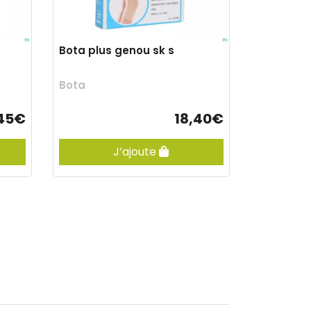
Bota plus genou sk s
Bota
45€
18,40€
J’ajoute