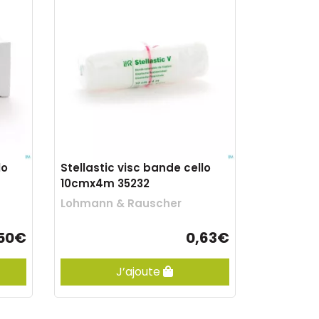
lo
Stellastic visc bande cello
10cmx4m 35232
Lohmann & Rauscher
50€
0,63€
J’ajoute