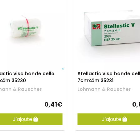
lastic visc bande cello
Stellastic visc bande cel
x4m 35230
7cmx4m 35231
mann & Rauscher
Lohmann & Rauscher
0,41€
0,
J’ajoute
J’ajoute