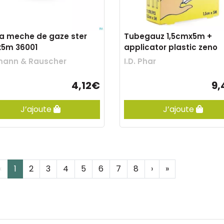
la meche de gaze ster
Tubegauz 1,5cmx5m +
x5m 36001
applicator plastic zeno
mann & Rauscher
I.D. Phar
4,12€
9,
J’ajoute
J’ajoute
‹
1
2
3
4
5
6
7
8
›
»