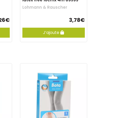
Lohmann & Rauscher
,26€
3,78€
J’ajoute