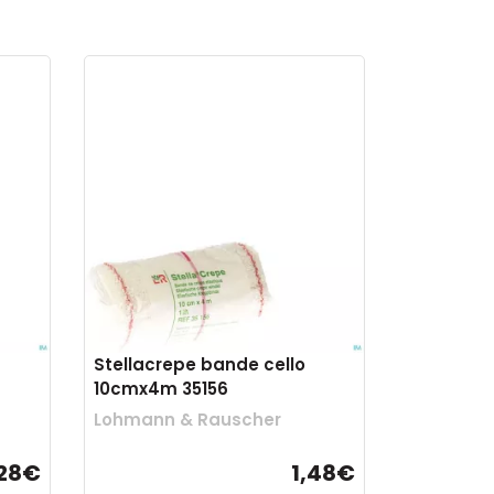
Stellacrepe bande cello
10cmx4m 35156
Lohmann & Rauscher
,28€
1,48€