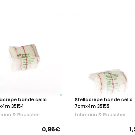
lacrepe bande cello
Stellacrepe bande cello
x4m 35154
7cmx4m 35155
mann & Rauscher
Lohmann & Rauscher
0,96€
1