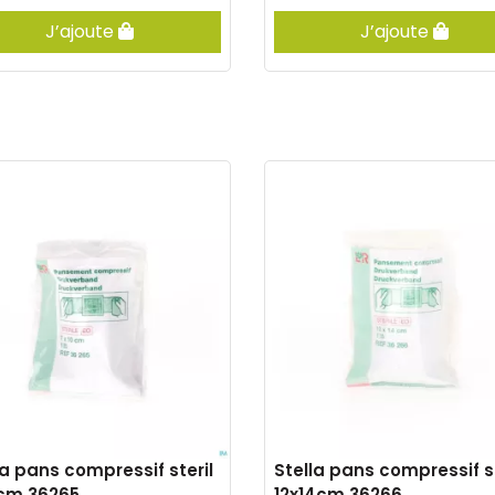
J’ajoute
J’ajoute
la pans compressif steril
Stella pans compressif st
cm 36265
12x14cm 36266