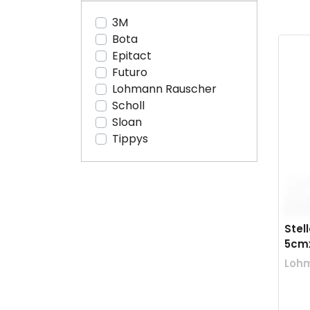
3M
Bota
Epitact
Futuro
Lohmann Rauscher
Scholl
Sloan
Tippys
Stel
5cm
Loh