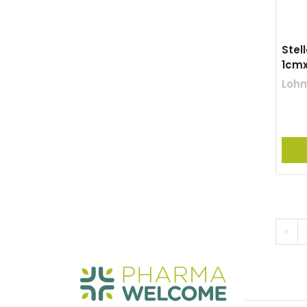
Stel
1cm
Loh
«