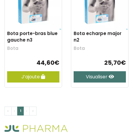
Bota porte-bras blue
Bota echarpe major
gauche n3
n2
Bota
Bota
44,60€
25,70€
J’ajoute
Visualiser
«
‹
1
›
»