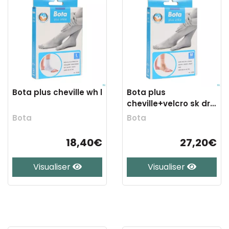
Bota plus cheville wh l
Bota plus
cheville+velcro sk dr
m
Bota
Bota
18,40€
27,20€
Visualiser
Visualiser