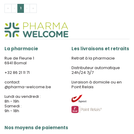
«
‹
1
›
»
La pharmacie
Les livraisons et retraits
Rue de Fleurie 1
Retrait à la pharmacie
6941 Bomal
Distributeur automatique
+32 86 21 11 71
24h/24 7j/7
contact
Livraison à domicile ou en
@
pharma-welcome.be
Point Relais
Lundi au vendredi :
8h - 19h
Samedi :
9h - 18h
Nos moyens de paiements