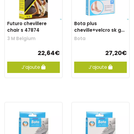
Futuro chevillere
Bota plus
chair s 47874
cheville+velcro sk ga
m
3 M Belgium
Bota
22,64€
27,20€
J’ajoute
J’ajoute