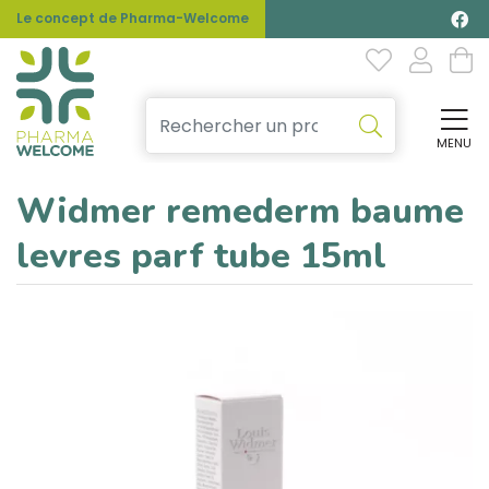
Le concept de Pharma-Welcome
MENU
Affi
Widmer remederm baume
levres parf tube 15ml