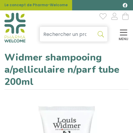
Le concept de Pharma-Welcome
MENU
Affi
Widmer shampooing
a/pelliculaire n/parf tube
200ml