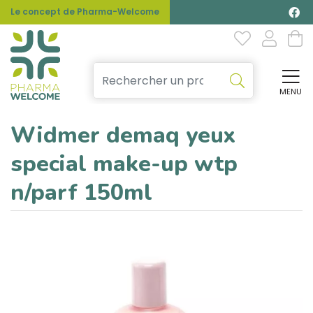
Le concept de Pharma-Welcome
MENU
Affi
Widmer demaq yeux
special make-up wtp
n/parf 150ml